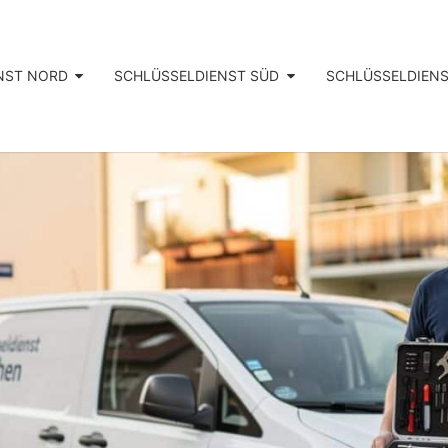
NST NORD
SCHLÜSSELDIENST SÜD
SCHLÜSSELDIENS
Schlüsseldienst
SCHL
München
Festpreis Ab
55 €, – Alles
Inklusive!