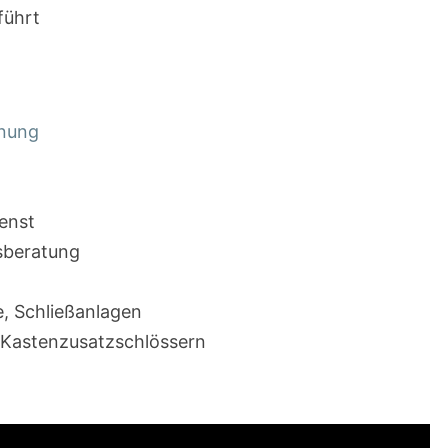
führt
fnung
enst
sberatung
e, Schließanlagen
 Kastenzusatzschlössern